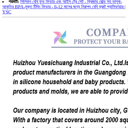
পরবর্তী:
সিলিকন বেবি ফুড ফিডার এবং আইস ট্রে সেট - ফ্রিজার মোল্ড সহ ভালুক-
আকৃতির BPA-মুক্ত টিথিং ফিডার - 6-12 মাসের জন্য নিরাপদ বেবি ফ্রুট প্যাসিফায়ার |
YSC