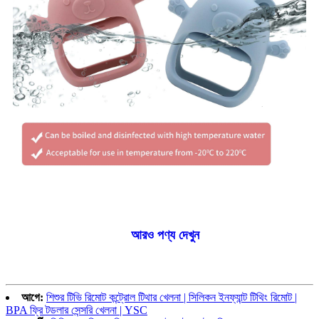
আরও পণ্য দেখুন
আগে:
শিশুর টিভি রিমোট কন্ট্রোল টিথার খেলনা | সিলিকন ইনফ্যান্ট টিথিং রিমোট |
BPA ফ্রি টডলার সেন্সরি খেলনা | YSC