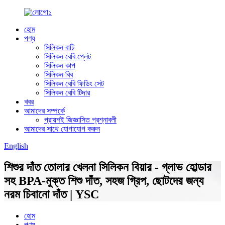
হোম
পণ্য
সিলিকন বাটি
সিলিকন বেবি প্লেট
সিলিকন কাপ
সিলিকন বিব
সিলিকন বেবি ফিডিং সেট
সিলিকন বেবি টিদার
খবর
আমাদের সম্পর্কে
প্রায়শই জিজ্ঞাসিত প্রশ্নাবলী
আমাদের সাথে যোগাযোগ করুন
English
শিশুর দাঁত তোলার খেলনা সিলিকন বিয়ার - গ্লাভ হোল্ডার
সহ BPA-মুক্ত শিশু দাঁত, সহজ গ্রিপ, ছোটদের জন্য
নরম চিবানো দাঁত | YSC
হোম
পণ্য