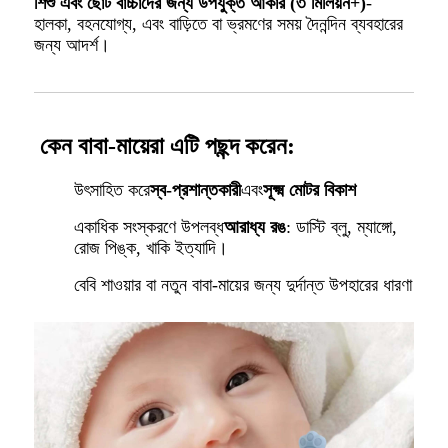
শিশু এবং ছোট বাচ্চাদের জন্য উপযুক্ত আকার (৩ মিলিয়ন+)
-
হালকা, বহনযোগ্য, এবং বাড়িতে বা ভ্রমণের সময় দৈনন্দিন ব্যবহারের
জন্য আদর্শ।
কেন বাবা-মায়েরা এটি পছন্দ করেন:
উৎসাহিত করে
স্ব-প্রশান্তকারী
এবং
সূক্ষ্ম মোটর বিকাশ
একাধিক সংস্করণে উপলব্ধ
আরাধ্য রঙ
: ডাস্টি ব্লু, ম্যাঙ্গো,
রোজ পিঙ্ক, খাকি ইত্যাদি।
বেবি শাওয়ার বা নতুন বাবা-মায়ের জন্য দুর্দান্ত উপহারের ধারণা