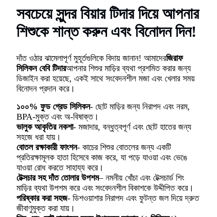
সবচেয়ে সুন্দর বিয়ার টিদার দিয়ে আপনার
শিশুকে শান্ত করুন এবং বিনোদন দিন!
দাঁত ওঠার ঝামেলাপূর্ণ মুহূর্তগুলিকে বিদায় জানান! আমাদের
জিরাফ
সিলিকন বেবি টিদার
আপনার শিশুর মাড়ির ব্যথা প্রশমিত করার জন্য
ডিজাইন করা হয়েছে, একই সাথে সংবেদনশীল মজা এবং খেলার সময়
বিনোদন প্রদান করে।
১০০% ফুড গ্রেড সিলিকন
- ছোট মাড়ির জন্য নিরাপদ এবং নরম,
BPA-মুক্ত এবং অ-বিষাক্ত।
ভালুক আকৃতির নকশা
- মজাদার, বন্ধুত্বপূর্ণ এবং ছোট হাতের জন্য
সহজে ধরা যায়।
বোতল রক্ষাকারী ফাংশন
- কাচের শিশুর বোতলের জন্য একটি
প্রতিরক্ষামূলক হাতা হিসেবে কাজ করে, যা পড়ে যাওয়া এবং ভেঙে
যাওয়া রোধ করতে সাহায্য করে।
টেক্সচার সহ দাঁত তোলার উপশম
– নমনীয় খোঁচা এবং টেক্সচার্ড শিং
মাড়ির ব্যথা উপশম করে এবং সংবেদনশীল বিকাশকে উদ্দীপিত করে।
পরিষ্কার করা সহজ
- ডিশওয়াশার নিরাপদ এবং ফুটন্ত জল দিয়ে দ্রুত
জীবাণুমুক্ত করা যায়।