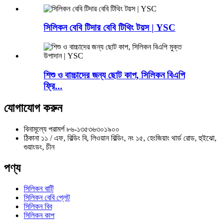
সিলিকন বেবি টিদার বেবি টিথিং টয়স | YSC
শিশু ও বাচ্চাদের জন্য ছোট কাপ, সিলিকন বিএপি
ফ্রি...
যোগাযোগ করুন
বিনামূল্যে পরামর্শ
৮৬-১৩৫৩৬৩০১৯০০
ঠিকানা
১১ / এফ, বিল্ডিং বি, লিওয়ান বিল্ডিং, নং ১৫, হেংজিয়াং থার্ড রোড, হুইঝো,
গুয়াংডং, চীন
পণ্য
সিলিকন বাটি
সিলিকন বেবি প্লেট
সিলিকন বিব
সিলিকন কাপ