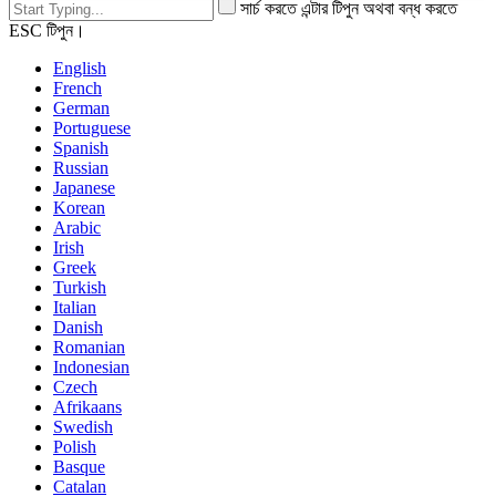
সার্চ করতে এন্টার টিপুন অথবা বন্ধ করতে
ESC টিপুন।
English
French
German
Portuguese
Spanish
Russian
Japanese
Korean
Arabic
Irish
Greek
Turkish
Italian
Danish
Romanian
Indonesian
Czech
Afrikaans
Swedish
Polish
Basque
Catalan