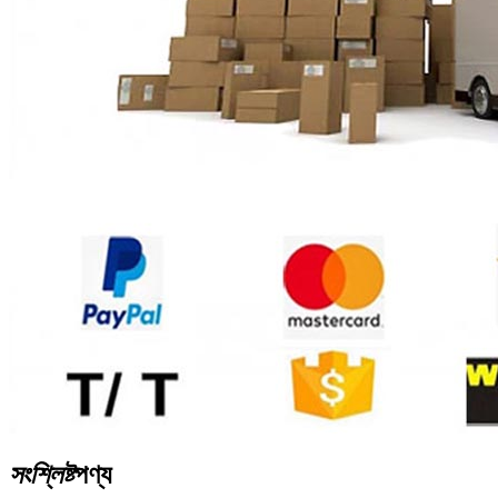
সংশ্লিষ্ট
পণ্য