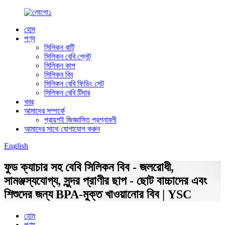
হোম
পণ্য
সিলিকন বাটি
সিলিকন বেবি প্লেট
সিলিকন কাপ
সিলিকন বিব
সিলিকন বেবি ফিডিং সেট
সিলিকন বেবি টিদার
খবর
আমাদের সম্পর্কে
প্রায়শই জিজ্ঞাসিত প্রশ্নাবলী
আমাদের সাথে যোগাযোগ করুন
English
ফুড ক্যাচার সহ বেবি সিলিকন বিব - জলরোধী,
সামঞ্জস্যযোগ্য, সুন্দর প্রাণীর ছাপ - ছোট বাচ্চাদের এবং
শিশুদের জন্য BPA-মুক্ত খাওয়ানোর বিব | YSC
হোম
পণ্য