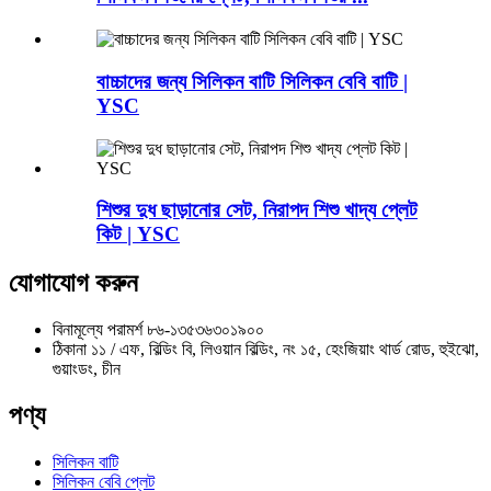
বাচ্চাদের জন্য সিলিকন বাটি সিলিকন বেবি বাটি |
YSC
শিশুর দুধ ছাড়ানোর সেট, নিরাপদ শিশু খাদ্য প্লেট
কিট | YSC
যোগাযোগ করুন
বিনামূল্যে পরামর্শ
৮৬-১৩৫৩৬৩০১৯০০
ঠিকানা
১১ / এফ, বিল্ডিং বি, লিওয়ান বিল্ডিং, নং ১৫, হেংজিয়াং থার্ড রোড, হুইঝো,
গুয়াংডং, চীন
পণ্য
সিলিকন বাটি
সিলিকন বেবি প্লেট