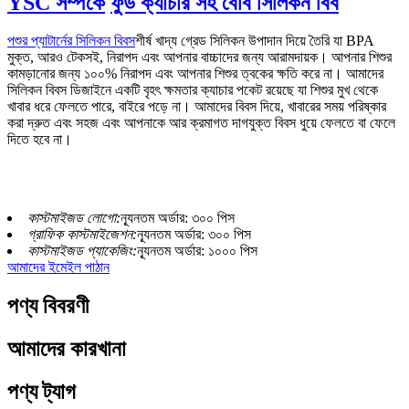
YSC সম্পর্কে
ফুড ক্যাচার সহ বেবি সিলিকন বিব
পশুর প্যাটার্নের সিলিকন বিবস
শীর্ষ খাদ্য গ্রেড সিলিকন উপাদান দিয়ে তৈরি যা BPA
মুক্ত, আরও টেকসই, নিরাপদ এবং আপনার বাচ্চাদের জন্য আরামদায়ক। আপনার শিশুর
কামড়ানোর জন্য ১০০% নিরাপদ এবং আপনার শিশুর ত্বকের ক্ষতি করে না। আমাদের
সিলিকন বিবস ডিজাইনে একটি বৃহৎ ক্ষমতার ক্যাচার পকেট রয়েছে যা শিশুর মুখ থেকে
খাবার ধরে ফেলতে পারে, বাইরে পড়ে না। আমাদের বিবস দিয়ে, খাবারের সময় পরিষ্কার
করা দ্রুত এবং সহজ এবং আপনাকে আর ক্রমাগত দাগযুক্ত বিবস ধুয়ে ফেলতে বা ফেলে
দিতে হবে না।
কাস্টমাইজড লোগো:
ন্যূনতম অর্ডার: ৩০০ পিস
গ্রাফিক কাস্টমাইজেশন:
ন্যূনতম অর্ডার: ৩০০ পিস
কাস্টমাইজড প্যাকেজিং:
ন্যূনতম অর্ডার: ১০০০ পিস
আমাদের ইমেইল পাঠান
পণ্য বিবরণী
আমাদের কারখানা
পণ্য ট্যাগ