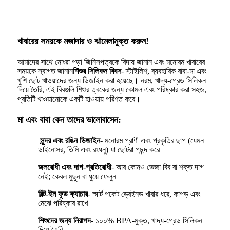
খাবারের সময়কে মজাদার ও ঝামেলামুক্ত করুন!
আমাদের সাথে নোংরা পড়া জিনিসপত্রকে বিদায় জানান এবং মনোরম খাবারের
সময়কে স্বাগত জানান
শিশুর সিলিকন বিবস
- স্টাইলিশ, ব্যবহারিক বাবা-মা এবং
খুশি ছোট খাওয়াদের জন্য ডিজাইন করা হয়েছে। নরম, খাদ্য-গ্রেড সিলিকন
দিয়ে তৈরি, এই বিবগুলি শিশুর ত্বকের জন্য কোমল এবং পরিষ্কার করা সহজ,
প্রতিটি খাওয়ানোকে একটি হাওয়ায় পরিণত করে।
মা এবং বাবা কেন তাদের ভালোবাসেন:
সুন্দর এবং রঙিন ডিজাইন
- মনোরম প্রাণী এবং প্রকৃতির ছাপ (যেমন
ডাইনোসর, তিমি এবং রংধনু) যা ছোটরা পছন্দ করে
জলরোধী এবং দাগ-প্রতিরোধী
- আর কোনও ভেজা বিব বা শক্ত দাগ
নেই; কেবল মুছুন বা ধুয়ে ফেলুন
বিল্ট-ইন ফুড ক্যাচার
- স্মার্ট পকেট ড্রেইনড খাবার ধরে, কাপড় এবং
মেঝে পরিষ্কার রাখে
শিশুদের জন্য নিরাপদ
- ১০০% BPA-মুক্ত, খাদ্য-গ্রেড সিলিকন
দিয়ে তৈরি