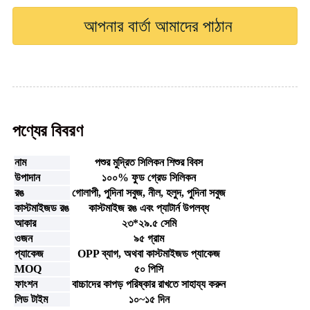
আপনার বার্তা আমাদের পাঠান
পণ্যের বিবরণ
নাম
পশুর মুদ্রিত সিলিকন শিশুর বিবস
উপাদান
১০০% ফুড গ্রেড সিলিকন
রঙ
গোলাপী, পুদিনা সবুজ, নীল, হলুদ, পুদিনা সবুজ
কাস্টমাইজড রঙ
কাস্টমাইজ রঙ এবং প্যাটার্ন উপলব্ধ
আকার
২৩*২৯.৫ সেমি
ওজন
৯৫ গ্রাম
প্যাকেজ
OPP ব্যাগ, অথবা কাস্টমাইজড প্যাকেজ
MOQ
৫০ পিসি
ফাংশন
বাচ্চাদের কাপড় পরিষ্কার রাখতে সাহায্য করুন
লিড টাইম
১০~১৫ দিন