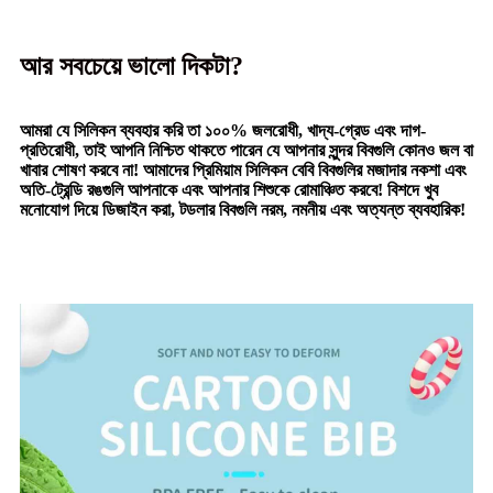
আর সবচেয়ে ভালো দিকটা?
আমরা যে সিলিকন ব্যবহার করি তা ১০০% জলরোধী, খাদ্য-গ্রেড এবং দাগ-
প্রতিরোধী, তাই আপনি নিশ্চিত থাকতে পারেন যে আপনার সুন্দর বিবগুলি কোনও জল বা
খাবার শোষণ করবে না! আমাদের প্রিমিয়াম সিলিকন বেবি বিবগুলির মজাদার নকশা এবং
অতি-ট্রেন্ডি রঙগুলি আপনাকে এবং আপনার শিশুকে রোমাঞ্চিত করবে! বিশদে খুব
মনোযোগ দিয়ে ডিজাইন করা, টডলার বিবগুলি নরম, নমনীয় এবং অত্যন্ত ব্যবহারিক!