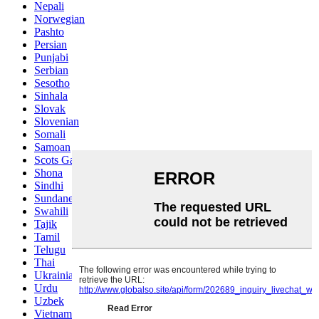
Nepali
Norwegian
Pashto
Persian
Punjabi
Serbian
Sesotho
Sinhala
Slovak
Slovenian
Somali
Samoan
Scots Gaelic
Shona
Sindhi
Sundanese
Swahili
Tajik
Tamil
Telugu
Thai
Ukrainian
Urdu
Uzbek
Vietnamese