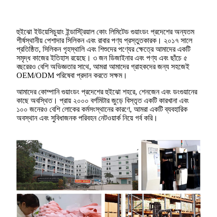
হুইঝো ইউয়েসিচুয়াং ইন্ডাস্ট্রিয়াল কোং লিমিটেড গুয়াংডং প্রদেশের অন্যতম
শীর্ষস্থানীয় পেশাদার সিলিকন এবং রাবার পণ্য প্রস্তুতকারক। ২০১৭ সালে
প্রতিষ্ঠিত, সিলিকন গৃহস্থালি এবং শিশুদের পণ্যের ক্ষেত্রে আমাদের একটি
সমৃদ্ধ কাজের ইতিহাস রয়েছে। ৩ জন ডিজাইনার এবং পণ্য এবং ছাঁচে ৫
বছরেরও বেশি অভিজ্ঞতার সাথে, আমরা আমাদের গ্রাহকদের জন্য সহজেই
OEM/ODM পরিষেবা প্রদান করতে সক্ষম।
আমাদের কোম্পানি গুয়াংডং প্রদেশের হুইঝো শহরে, শেনজেন এবং ডংগুয়ানের
কাছে অবস্থিত। প্রায় ২০০০ বর্গমিটার জুড়ে বিস্তৃত একটি কারখানা এবং
১০০ জনেরও বেশি লোকের কর্মসংস্থানের কারণে, আমরা একটি ব্যবহারিক
অবস্থান এবং সুবিধাজনক পরিবহন নেটওয়ার্ক নিয়ে গর্ব করি।