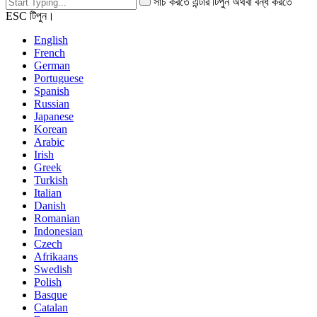
সার্চ করতে এন্টার টিপুন অথবা বন্ধ করতে
ESC টিপুন।
English
French
German
Portuguese
Spanish
Russian
Japanese
Korean
Arabic
Irish
Greek
Turkish
Italian
Danish
Romanian
Indonesian
Czech
Afrikaans
Swedish
Polish
Basque
Catalan