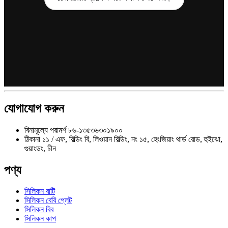
যোগাযোগ করুন
বিনামূল্যে পরামর্শ
৮৬-১৩৫৩৬৩০১৯০০
ঠিকানা
১১ / এফ, বিল্ডিং বি, লিওয়ান বিল্ডিং, নং ১৫, হেংজিয়াং থার্ড রোড, হুইঝো,
গুয়াংডং, চীন
পণ্য
সিলিকন বাটি
সিলিকন বেবি প্লেট
সিলিকন বিব
সিলিকন কাপ