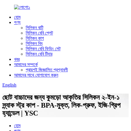
হোম
পণ্য
সিলিকন বাটি
সিলিকন বেবি প্লেট
সিলিকন কাপ
সিলিকন বিব
সিলিকন বেবি ফিডিং সেট
সিলিকন বেবি টিদার
খবর
আমাদের সম্পর্কে
প্রায়শই জিজ্ঞাসিত প্রশ্নাবলী
আমাদের সাথে যোগাযোগ করুন
English
ছোট বাচ্চাদের জন্য কুমড়ো আকৃতির সিলিকন ২-ইন-১
স্ন্যাক স্ট্র কাপ - BPA-মুক্ত, লিক-প্রুফ, ইজি-গ্রিপ
হ্যান্ডেল | YSC
হোম
পণ্য