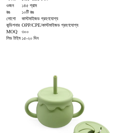
ওজন
১৪৫ গ্রাম
রঙ
১০টি রঙ
লোগো
কাস্টমাইজড গ্রহণযোগ্য
কন্ডিশনার
OPP/CPE/কাস্টমাইজড গ্রহণযোগ্য
MOQ
৩০০
লিড টাইম
১৫-২০ দিন