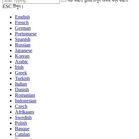
সার্চ করতে এন্টার টিপুন অথবা বন্ধ করতে
ESC টিপুন।
English
French
German
Portuguese
Spanish
Russian
Japanese
Korean
Arabic
Irish
Greek
Turkish
Italian
Danish
Romanian
Indonesian
Czech
Afrikaans
Swedish
Polish
Basque
Catalan