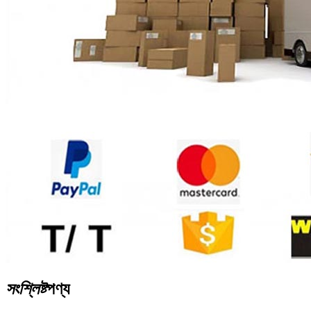
সংশ্লিষ্ট
পণ্য