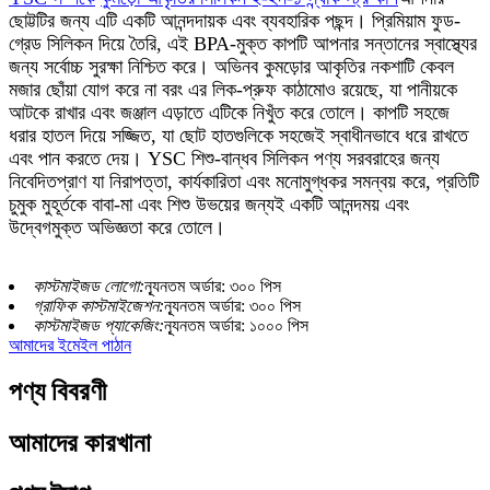
ছোট্টটির জন্য এটি একটি আনন্দদায়ক এবং ব্যবহারিক পছন্দ। প্রিমিয়াম ফুড-
গ্রেড সিলিকন দিয়ে তৈরি, এই BPA-মুক্ত কাপটি আপনার সন্তানের স্বাস্থ্যের
জন্য সর্বোচ্চ সুরক্ষা নিশ্চিত করে। অভিনব কুমড়োর আকৃতির নকশাটি কেবল
মজার ছোঁয়া যোগ করে না বরং এর লিক-প্রুফ কাঠামোও রয়েছে, যা পানীয়কে
আটকে রাখার এবং জঞ্জাল এড়াতে এটিকে নিখুঁত করে তোলে। কাপটি সহজে
ধরার হাতল দিয়ে সজ্জিত, যা ছোট হাতগুলিকে সহজেই স্বাধীনভাবে ধরে রাখতে
এবং পান করতে দেয়। YSC শিশু-বান্ধব সিলিকন পণ্য সরবরাহের জন্য
নিবেদিতপ্রাণ যা নিরাপত্তা, কার্যকারিতা এবং মনোমুগ্ধকর সমন্বয় করে, প্রতিটি
চুমুক মুহূর্তকে বাবা-মা এবং শিশু উভয়ের জন্যই একটি আনন্দময় এবং
উদ্বেগমুক্ত অভিজ্ঞতা করে তোলে।
কাস্টমাইজড লোগো:
ন্যূনতম অর্ডার: ৩০০ পিস
গ্রাফিক কাস্টমাইজেশন:
ন্যূনতম অর্ডার: ৩০০ পিস
কাস্টমাইজড প্যাকেজিং:
ন্যূনতম অর্ডার: ১০০০ পিস
আমাদের ইমেইল পাঠান
পণ্য বিবরণী
আমাদের কারখানা