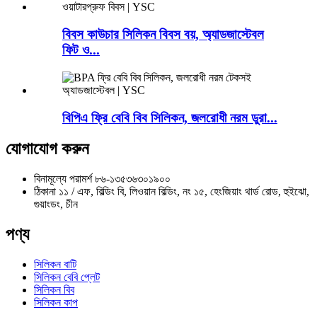
বিবস কাউচার সিলিকন বিবস বয়, অ্যাডজাস্টেবল
ফিট ও...
বিপিএ ফ্রি বেবি বিব সিলিকন, জলরোধী নরম ডুরা...
যোগাযোগ করুন
বিনামূল্যে পরামর্শ
৮৬-১৩৫৩৬৩০১৯০০
ঠিকানা
১১ / এফ, বিল্ডিং বি, লিওয়ান বিল্ডিং, নং ১৫, হেংজিয়াং থার্ড রোড, হুইঝো,
গুয়াংডং, চীন
পণ্য
সিলিকন বাটি
সিলিকন বেবি প্লেট
সিলিকন বিব
সিলিকন কাপ