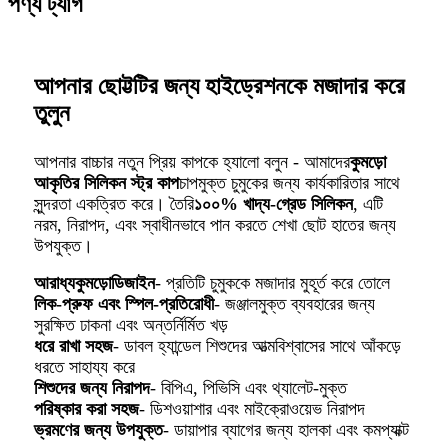
পণ্য ট্যাগ
আপনার ছোট্টটির জন্য হাইড্রেশনকে মজাদার করে
তুলুন
আপনার বাচ্চার নতুন প্রিয় কাপকে হ্যালো বলুন - আমাদের
কুমড়ো
আকৃতির সিলিকন স্ট্র কাপ
চাপমুক্ত চুমুকের জন্য কার্যকারিতার সাথে
সুন্দরতা একত্রিত করে। তৈরি
১০০% খাদ্য-গ্রেড সিলিকন
, এটি
নরম, নিরাপদ, এবং স্বাধীনভাবে পান করতে শেখা ছোট হাতের জন্য
উপযুক্ত।
আরাধ্য
কুমড়ো
ডিজাইন
- প্রতিটি চুমুককে মজাদার মুহূর্ত করে তোলে
লিক-প্রুফ এবং স্পিল-প্রতিরোধী
- জঞ্জালমুক্ত ব্যবহারের জন্য
সুরক্ষিত ঢাকনা এবং অন্তর্নির্মিত খড়
ধরে রাখা সহজ
- ডাবল হ্যান্ডেল শিশুদের আত্মবিশ্বাসের সাথে আঁকড়ে
ধরতে সাহায্য করে
শিশুদের জন্য নিরাপদ
- বিপিএ, পিভিসি এবং থ্যালেট-মুক্ত
পরিষ্কার করা সহজ
- ডিশওয়াশার এবং মাইক্রোওয়েভ নিরাপদ
ভ্রমণের জন্য উপযুক্ত
- ডায়াপার ব্যাগের জন্য হালকা এবং কমপ্যাক্ট