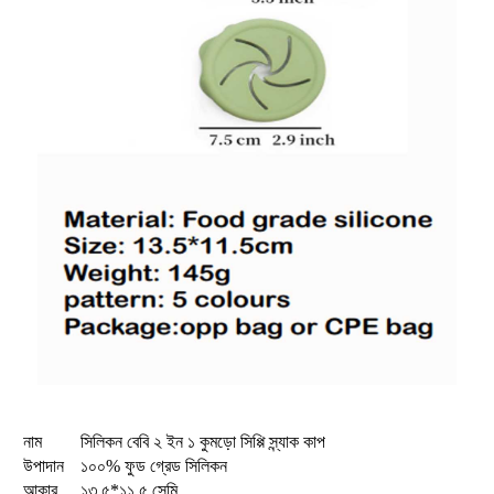
নাম
সিলিকন বেবি ২ ইন ১ কুমড়ো সিপ্পি স্ন্যাক কাপ
উপাদান
১০০% ফুড গ্রেড সিলিকন
আকার
১৩.৫*১১.৫ সেমি