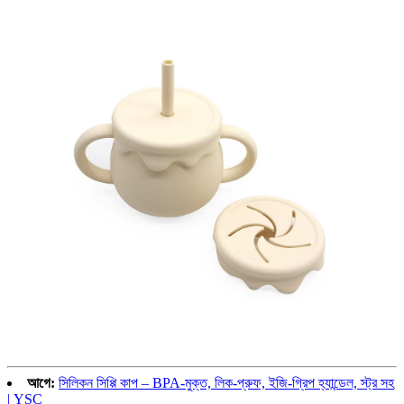
আগে:
সিলিকন সিপ্পি কাপ – BPA-মুক্ত, লিক-প্রুফ, ইজি-গ্রিপ হ্যান্ডেল, স্ট্র সহ
| YSC